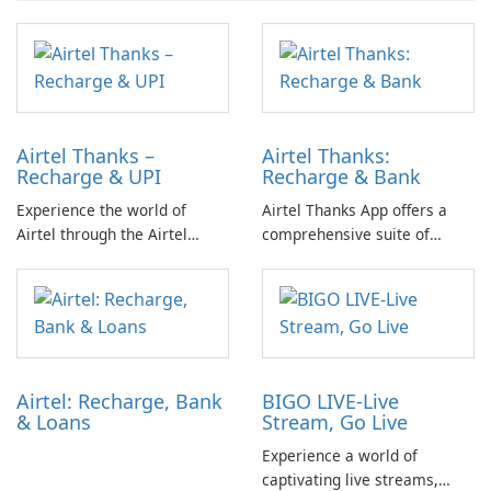
Airtel Thanks –
Airtel Thanks:
Recharge & UPI
Recharge & Bank
Experience the world of
Airtel Thanks App offers a
Airtel through the Airtel
comprehensive suite of
Thanks app. This app allows
services from the Airtel
you to easily recharge your
ecosystem directly on your
device, make hassle-free bill
mobile device. Engage in
payments, manage calls,
seamless transactions for
check data balance, and
your everyday needs,
make instant UPI
including prepaid mobile
Airtel: Recharge, Bank
BIGO LIVE-Live
transactions.
recharge, DTH recharge,
& Loans
Stream, Go Live
postpaid mobile …
Experience a world of
captivating live streams,