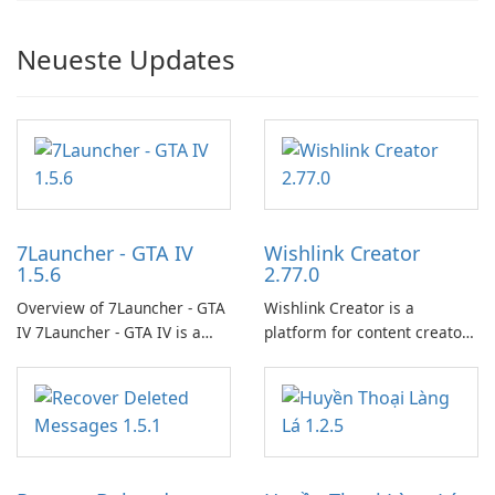
Neueste Updates
7Launcher - GTA IV
Wishlink Creator
1.5.6
2.77.0
Overview of 7Launcher - GTA
Wishlink Creator is a
IV 7Launcher - GTA IV is a
platform for content creators
specialized software
designed to monetize their
application designed to
work through built-in brand
optimize the gaming
partnerships and integrated
experience for Grand Theft
tools for content distribution
Auto IV.
and audience engagement.