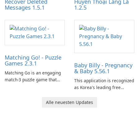
Recover Deleted
Huyền Thoại Làng Lá
Messages 1.5.1
1.2.5
Matching Go! - Puzzle
Games 2.3.1
Baby Billy - Pregnancy
& Baby 5.56.1
Matching Go is an engaging
match-3 puzzle game that
This application is recognized
invites players to join Chloe
as Korea's leading free
and her charming corgi,
platform for pregnancy and
Ollie, on an adventurous
baby tracking, offering
Alle neuesten Updates
journey across diverse
essential healthcare tips and
landscapes.
doctor-approved articles.