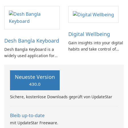
engaging live game
streaming, and meaningful
connections with people from
all corners of the globe on
BIGO LIVE!
Digital Wellbeing
Desh Bangla Keyboard
Gain insights into your digital
habits and take control of
Desh Bangla Keyboard is a
your screen time. Explore
widely used application for
your digital habits: Track the
typing in both Bangla and
frequency of app usage.
English, offering multiple
Monitor the number of
input methods to
Neueste Version
notifications received.
accommodate diverse user
430.0
preferences.
Sichere, kostenlose Downloads geprüft von UpdateStar
Bleib up-to-date
mit UpdateStar Freeware.