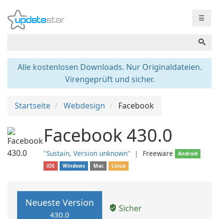
☰
Alle kostenlosen Downloads. Nur Originaldateien.
Virengeprüft und sicher.
Startseite
Webdesign
Facebook
Facebook 430.0
"Sustain, Version unknown"
❘
Freeware
Android
iOS
Windows
Mac
Linux
Neueste Version
Sicher
430.0