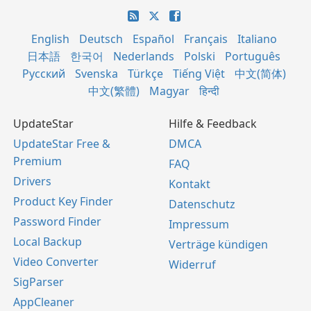
English
Deutsch
Español
Français
Italiano
日本語
한국어
Nederlands
Polski
Português
Русский
Svenska
Türkçe
Tiếng Việt
中文(简体)
中文(繁體)
Magyar
हिन्दी
UpdateStar
Hilfe & Feedback
UpdateStar Free &
DMCA
Premium
FAQ
Drivers
Kontakt
Product Key Finder
Datenschutz
Password Finder
Impressum
Local Backup
Verträge kündigen
Video Converter
Widerruf
SigParser
AppCleaner